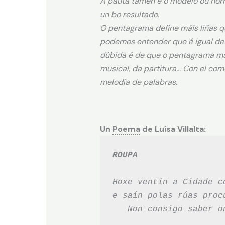
A pauta tamén é o modelo ou nor
un bo resultado.
O pentagrama define máis liñas q
podemos entender que é igual de 
dúbida é de que o pentagrama marc
musical, da partitura… Con el com
melodía de palabras.
Un
Poema
de Luísa Villalta:
ROUPA
Hoxe ventín a Cidade c
e saín polas rúas proc
   Non consigo saber