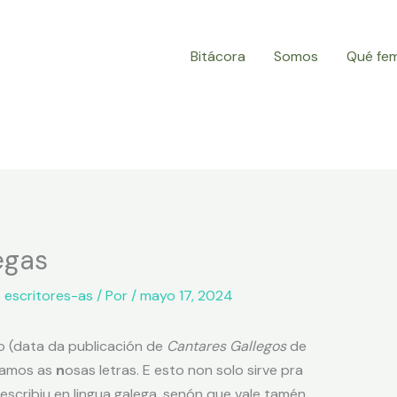
Bitácora
Somos
Qué fe
egas
 escritores-as
/ Por
/
mayo 17, 2024
o (data da publicación de
Cantares Gallegos
de
bramos as
n
osas letras. E esto non solo sirve pra
 escribiu en lingua galega, senón que vale tamén