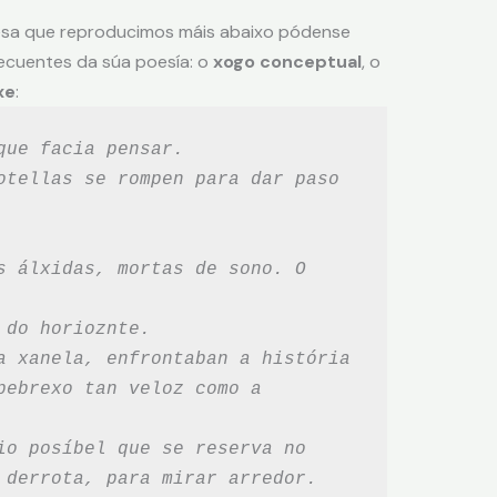
esa que reproducimos máis abaixo pódense
recuentes da súa poesía: o
xogo conceptual
, o
xe
:
que facia pensar.
otellas se rompen para dar paso 
s álxidas, mortas de sono. O 
 do horioznte.
a xanela, enfrontaban a história
pebrexo tan veloz como a 
io posíbel que se reserva no
 derrota, para mirar arredor.