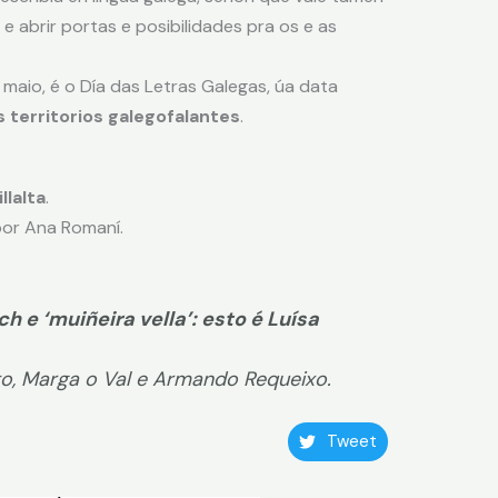
 e abrir portas e posibilidades pra os e as
maio, é o Día das Letras Galegas, úa data
s territorios galegofalantes
.
llalta
.
por Ana Romaní.
 e ‘muiñeira vella’: esto é Luísa
o, Marga o Val e Armando Requeixo.
Tweet