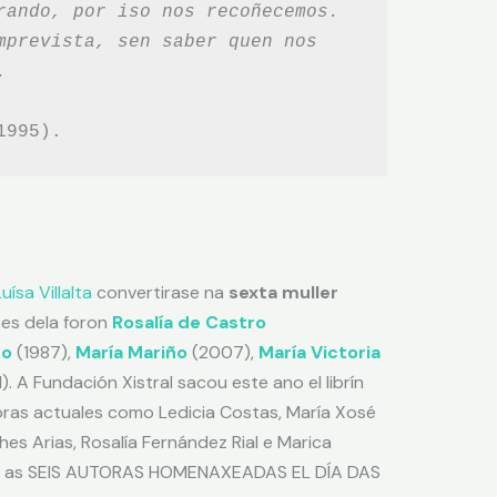
rando, por iso nos recoñecemos.
mprevista, sen saber quen nos
.
1995).
Luísa Villalta
convertirase na
sexta muller
tes dela foron
Rosalía de Castro
do
(1987),
María Mariño
(2007),
María Victoria
). A Fundación Xistral sacou este ano el librín
toras actuales como Ledicia Costas, María Xosé
es Arias, Rosalía Fernández Rial e Marica
re as SEIS AUTORAS HOMENAXEADAS EL DÍA DAS