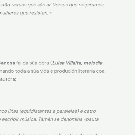
estão, versos que são ar. Versos que respiramos.
ulheres que resisten. «
Canosa
fai da súa obra (
Luísa Villalta, melodía
onando toda a súa vida e produción literaria coa
autora:
o liñas (equidistantes e paralelas) e catro
a escribir música. Tamén se denomina «pauta