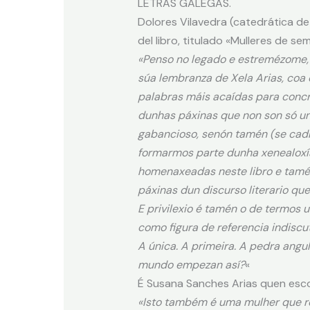
LETRAS GALEGAS.
Dolores Vilavedra (catedrática de
del libro, titulado «Mulleres de se
«Penso no legado e estremézome, 
súa lembranza de Xela Arias, coa q
palabras máis acaídas para concr
dunhas páxinas que non son só u
gabancioso, senón tamén (se cad
formarmos parte dunha xenealoxía
homenaxeadas neste libro e tamén
páxinas dun discurso literario que 
E privilexio é tamén o de termos 
como figura de referencia indiscu
A única. A primeira. A pedra angu
mundo empezan así?
«
É Susana Sanches Arias quen escoll
«Isto também é uma mulher que re