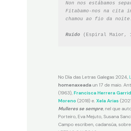
Non nos estábamos sepa
Fitabamo-nos na cita i
chamou ao fio da noite
Ruído
(Espiral Maior, 
No Día das Letras Galegas 2024,
homenaxeada
un 17 de maio. An
(1963),
Francisca Herrera Garri
Moreno
(2018) e.
Xela Arias
(2021
Mulleres se sempre
, nel que au
Porteiro, Eva Mejuto, Susana Sanch
Campo escriben, cadansúa, sob