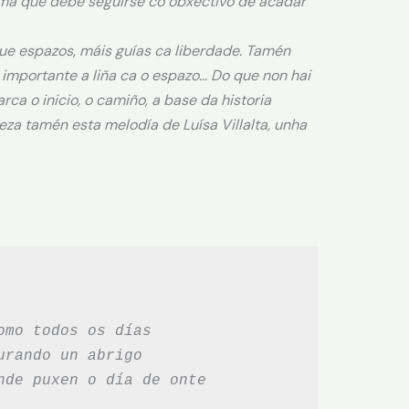
ma que debe seguirse co obxectivo de acadar
ue espazos, máis guías ca liberdade. Tamén
importante a liña ca o espazo… Do que non hai
a o inicio, o camiño, a base da historia
eza tamén esta melodía de Luísa Villalta, unha
omo todos os días
urando un abrigo
 onde puxen o día de onte