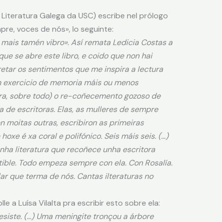
 Literatura Galega da USC) escribe nel prólogo
mpre, voces de nós», lo seguinte:
mais tamén vibro». Así remata Ledicia Costas
a
ue se abre este libro, e coido que non hai
etar os sentimentos que me inspira a lectura
n exercicio de memoria máis ou menos
ra, sobre todo) o re-coñecemento gozoso de
 de escritoras. Elas, as mulleres de sempre
 moitas outras, escribiron as primeiras
hoxe é xa coral e polifónico. Seis máis seis. (…)
unha literatura que recoñece unha escritora
tible. Todo empeza sempre con ela. Con Rosalía.
lar que terma de nós. Cantas ilteraturas no
e a Luísa Vilalta pra escribir esto sobre ela:
siste. (…)
Uma meningite tronçou a árbore