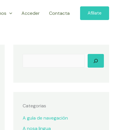
mos
Acceder
Contacta
Afíliate
Categorias
A guía de navegación
A nosa lingua