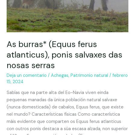
As burras* (Equus ferus
atlanticus), ponis salvaxes das
nosas serras
Deja un comentario
/
Achegas
,
Patrimonio natural
/
febrero
15, 2024
Sabías que na parte alta del Eo-Navia viven einda
pequenas manadas da única población natural salvaxe
(nunca domesticada) de cabalos, Equus ferus, que existe
nel mundo? Características físicas Como característica
máis evidente que comparten os Equus ferus atlanticus
con outros ponis destaca a súa escasa alzada, non superior