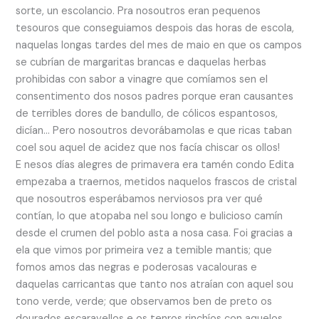
sorte, un escolancio. Pra nosoutros eran pequenos
tesouros que conseguiamos despois das horas de escola,
naquelas longas tardes del mes de maio en que os campos
se cubrían de margaritas brancas e daquelas herbas
prohibidas con sabor a vinagre que comíamos sen el
consentimento dos nosos padres porque eran causantes
de terribles dores de bandullo, de cólicos espantosos,
dicían… Pero nosoutros devorábamolas e que ricas taban
coel sou aquel de acidez que nos facía chiscar os ollos!
E nesos días alegres de primavera era tamén condo Edita
empezaba a traernos, metidos naquelos frascos de cristal
que nosoutros esperábamos nerviosos pra ver qué
contían, lo que atopaba nel sou longo e bulicioso camín
desde el crumen del poblo asta a nosa casa. Foi gracias a
ela que vimos por primeira vez a temible mantis; que
fomos amos das negras e poderosas vacalouras e
daquelas carricantas que tanto nos atraían con aquel sou
tono verde, verde; que observamos ben de preto os
dourados escaravellos e os tenros rinchíos con aquelos