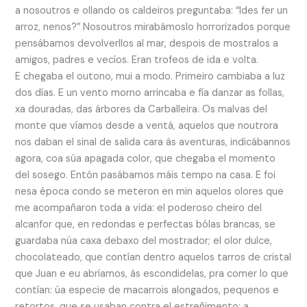
a nosoutros e ollando os caldeiros preguntaba: “Ides fer un
arroz, nenos?” Nosoutros mirabámoslo horrorizados porque
pensábamos devolverllos al mar, despois de mostralos a
amigos, padres e vecíos. Eran trofeos de ida e volta.
E chegaba el outono, mui a modo. Primeiro cambiaba a luz
dos días. E un vento morno arrincaba e fía danzar as follas,
xa douradas, das árbores da Carballeira. Os malvas del
monte que víamos desde a ventá, aquelos que noutrora
nos daban el sinal de salida cara ás aventuras, indicábannos
agora, coa súa apagada color, que chegaba el momento
del sosego. Entón pasábamos máis tempo na casa. E foi
nesa época condo se meteron en min aquelos olores que
me acompañaron toda a vida: el poderoso cheiro del
alcanfor que, en redondas e perfectas bólas brancas, se
guardaba núa caxa debaxo del mostrador; el olor dulce,
chocolateado, que contían dentro aquelos tarros de cristal
que Juan e eu abríamos, ás escondidelas, pra comer lo que
contían: úa especie de macarrois alongados, pequenos e
retortos, que se usaban contra el estreñimento; a