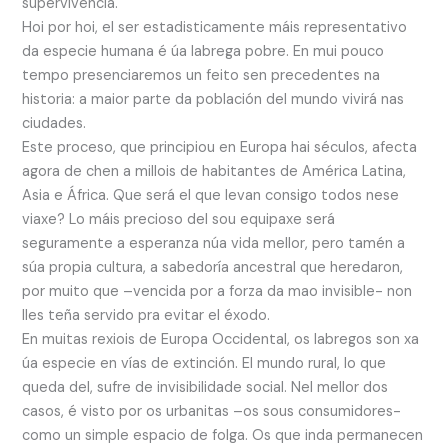
supervivencia.
Hoi por hoi, el ser estadisticamente máis representativo
da especie humana é úa labrega pobre. En mui pouco
tempo presenciaremos un feito sen precedentes na
historia: a maior parte da población del mundo vivirá nas
ciudades.
Este proceso, que principiou en Europa hai séculos, afecta
agora de chen a millois de habitantes de América Latina,
Asia e África. Que será el que levan consigo todos nese
viaxe? Lo máis precioso del sou equipaxe será
seguramente a esperanza núa vida mellor, pero tamén a
súa propia cultura, a sabedoría ancestral que heredaron,
por muito que –vencida por a forza da mao invisible- non
lles teña servido pra evitar el éxodo.
En muitas rexiois de Europa Occidental, os labregos son xa
úa especie en vías de extinción. El mundo rural, lo que
queda del, sufre de invisibilidade social. Nel mellor dos
casos, é visto por os urbanitas –os sous consumidores-
como un simple espacio de folga. Os que inda permanecen