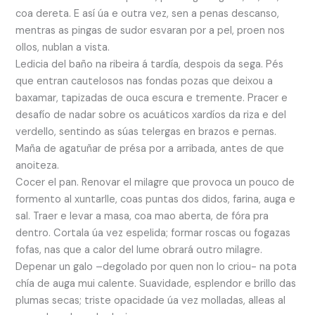
coa dereta. E así úa e outra vez, sen a penas descanso,
mentras as pingas de sudor esvaran por a pel, proen nos
ollos, nublan a vista.
Ledicia del baño na ribeira á tardía, despois da sega. Pés
que entran cautelosos nas fondas pozas que deixou a
baxamar, tapizadas de ouca escura e tremente. Pracer e
desafío de nadar sobre os acuáticos xardíos da riza e del
verdello, sentindo as súas telergas en brazos e pernas.
Maña de agatuñar de présa por a arribada, antes de que
anoiteza.
Cocer el pan. Renovar el milagre que provoca un pouco de
formento al xuntarlle, coas puntas dos didos, farina, auga e
sal. Traer e levar a masa, coa mao aberta, de fóra pra
dentro. Cortala úa vez espelida; formar roscas ou fogazas
fofas, nas que a calor del lume obrará outro milagre.
Depenar un galo –degolado por quen non lo criou- na pota
chía de auga mui calente. Suavidade, esplendor e brillo das
plumas secas; triste opacidade úa vez molladas, alleas al