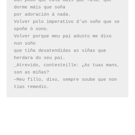
dun pobo que cala máis que fala, que 
dorme máis que soña

por adoración á nada.

Volver polo imperativo d’un soño que se 
opoñe ó sono.

Volver porque meu pai adusto me dixo 
nun soño 

que tiña desatendidas as viñas que 
herdara do seu pai.

_Atrevido, contesteille: ¿As tuas mans, 
son as miñas?

—Meu fillo, dixo, sempre soube que non 
tías remedio.