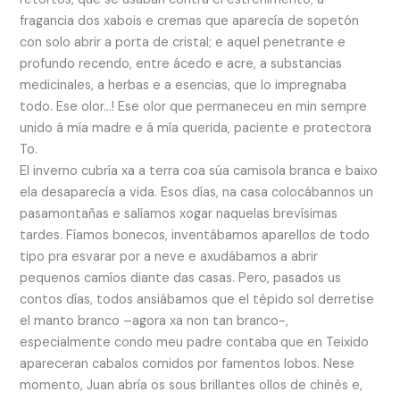
fragancia dos xabois e cremas que aparecía de sopetón
con solo abrir a porta de cristal; e aquel penetrante e
profundo recendo, entre ácedo e acre, a substancias
medicinales, a herbas e a esencias, que lo impregnaba
todo. Ese olor…! Ese olor que permaneceu en min sempre
unido á mía madre e á mía querida, paciente e protectora
To.
El inverno cubría xa a terra coa súa camisola branca e baixo
ela desaparecía a vida. Esos días, na casa colocábannos un
pasamontañas e salíamos xogar naquelas brevísimas
tardes. Fíamos bonecos, inventábamos aparellos de todo
tipo pra esvarar por a neve e axudábamos a abrir
pequenos camíos diante das casas. Pero, pasados us
contos días, todos ansiábamos que el tépido sol derretise
el manto branco –agora xa non tan branco-,
especialmente condo meu padre contaba que en Teixido
apareceran cabalos comidos por famentos lobos. Nese
momento, Juan abría os sous brillantes ollos de chinés e,