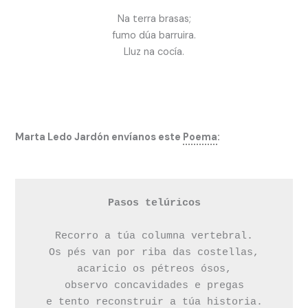
Na terra brasas;
fumo dúa barruira.
Lluz na cocía.
Marta Ledo Jardón envíanos este
Poema
:
Pasos telúricos
Recorro a túa columna vertebral.

Os pés van por riba das costellas,

acaricio os pétreos ósos,

observo concavidades e pregas

e tento reconstruir a túa historia.
