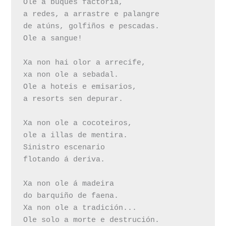
Ole a buques factoría,

a redes, a arrastre e palangre

de atúns, golfiños e pescadas.

Ole a sangue!

Xa non hai olor a arrecife,

xa non ole a sebadal.

Ole a hoteis e emisarios,

a resorts sen depurar.

Xa non ole a cocoteiros,

ole a illas de mentira.

Sinistro escenario

flotando á deriva.

Xa non ole á madeira

do barquiño de faena.

Xa non ole a tradición...

Ole solo a morte e destrución.