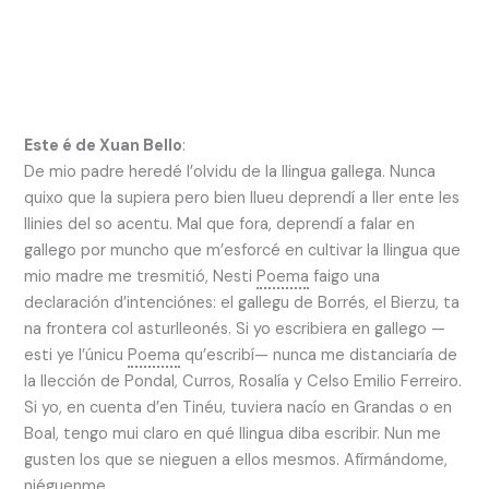
Este é de Xuan Bello
:
De mio padre heredé l’olvidu de la llingua gallega. Nunca
quixo que la supiera pero bien llueu deprendí a ller ente les
llinies del so acentu. Mal que fora, deprendí a falar en
gallego por muncho que m’esforcé en cultivar la llingua que
mio madre me tresmitió, Nesti
Poema
faigo una
declaración d’intenciónes: el gallegu de Borrés, el Bierzu, ta
na frontera col asturlleonés. Si yo escribiera en gallego —
esti ye l’únicu
Poema
qu’escribí— nunca me distanciaría de
la llección de Pondal, Curros, Rosalía y Celso Emilio Ferreiro.
Si yo, en cuenta d’en Tinéu, tuviera nacío en Grandas o en
Boal, tengo mui claro en qué llingua diba escribir. Nun me
gusten los que se nieguen a ellos mesmos. Afírmándome,
niéguenme.