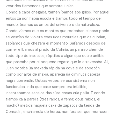
vestidos flamencos que sempre lucían.
Condo a calor chegaba, tamén íbamos aos grilos. Por aquel
entós xa non había escola e tíamos todo el tempo del
mundo: éramos os amos del universo e da naturaleza.
Condo víamos que os montes que rodeaban el noso poblo
se vestían de violeta coas uces mourales que os cubrían,
sabíamos que chegara el momento. Salíamos despois de
comer e íbamos al prado da Colmía, un paraíso chen de
todo tipo de insectos, réptiles e algún que outro anfibio
que paseaba por el pequeno regato que lo atravesaba. Alí,
Juan botaba úa mexada rápida na cova e de sopetón,
como por arte de maxia, aparecía úa diminuta cabeza
negra correndín. Outras veces, se ese sistema non
funcionaba, inda que case sempre era infalible,
intentabamos sacalos das súas covas cúa pallía. E condo
tíamos xa a parella (tres rabos, a fema; dous rabíos, el
macho) metida naquela caxa de zapatos da tenda de
Conradín, enchíamola de herba, non fora ser que morresen