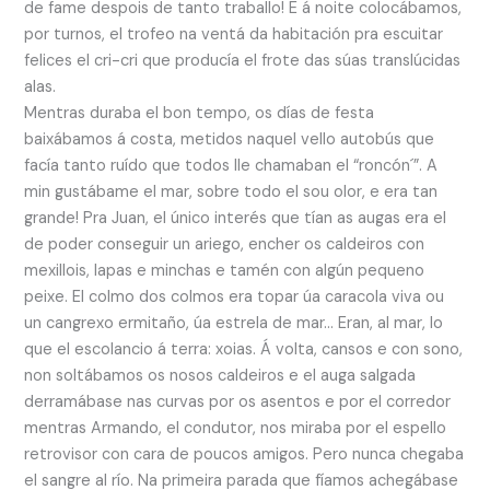
de fame despois de tanto traballo! E á noite colocábamos,
por turnos, el trofeo na ventá da habitación pra escuitar
felices el cri-cri que producía el frote das súas translúcidas
alas.
Mentras duraba el bon tempo, os días de festa
baixábamos á costa, metidos naquel vello autobús que
facía tanto ruído que todos lle chamaban el “roncón´”. A
min gustábame el mar, sobre todo el sou olor, e era tan
grande! Pra Juan, el único interés que tían as augas era el
de poder conseguir un ariego, encher os caldeiros con
mexillois, lapas e minchas e tamén con algún pequeno
peixe. El colmo dos colmos era topar úa caracola viva ou
un cangrexo ermitaño, úa estrela de mar… Eran, al mar, lo
que el escolancio á terra: xoias. Á volta, cansos e con sono,
non soltábamos os nosos caldeiros e el auga salgada
derramábase nas curvas por os asentos e por el corredor
mentras Armando, el condutor, nos miraba por el espello
retrovisor con cara de poucos amigos. Pero nunca chegaba
el sangre al río. Na primeira parada que fíamos achegábase