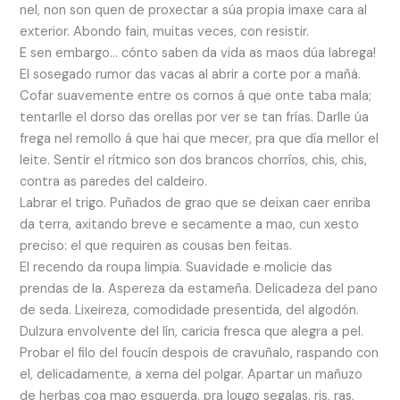
nel, non son quen de proxectar a súa propia imaxe cara al
exterior. Abondo fain, muitas veces, con resistir.
E sen embargo… cónto saben da vida as maos dúa labrega!
El sosegado rumor das vacas al abrir a corte por a mañá.
Cofar suavemente entre os cornos á que onte taba mala;
tentarlle el dorso das orellas por ver se tan frías. Darlle úa
frega nel remollo á que hai que mecer, pra que día mellor el
leite. Sentir el rítmico son dos brancos chorríos, chis, chis,
contra as paredes del caldeiro.
Labrar el trigo. Puñados de grao que se deixan caer enriba
da terra, axitando breve e secamente a mao, cun xesto
preciso: el que requiren as cousas ben feitas.
El recendo da roupa limpia. Suavidade e molicie das
prendas de la. Aspereza da estameña. Delicadeza del pano
de seda. Lixeireza, comodidade presentida, del algodón.
Dulzura envolvente del lín, caricia fresca que alegra a pel.
Probar el filo del foucín despois de cravuñalo, raspando con
el, delicadamente, a xema del polgar. Apartar un mañuzo
de herbas coa mao esquerda, pra lougo segalas, ris, ras,