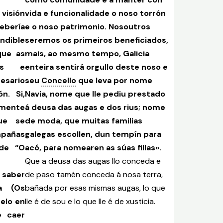
visión
vida e funcionalidade o noso torrón
debería
e o noso patrimonio.
Nosoutros
ndible
seremos os primeiros beneficiados,
que as
mais, ao mesmo tempo, Galicia
das e
enteira sentirá orgullo deste noso e
esario
seu
Concello
que leva por nome
n. Si,
Navia, nome que lle pediu prestado
mente
á deusa das augas e dos rius; nome
ue se
de moda, que muitas familias
pañas
galegas escollen, dun tempín para
 de “O
acó, para nomearen as súas fillas».
Que a deusa das augas llo conceda e
 saber
de paso tamén conceda á nosa terra,
a (Os
bañada por esas mismas augas, lo que
telo en
lle é de sou e lo que lle é de xusticia.
e caer