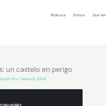
Bitácora
Somos
Qué fe
is: un castelo en perigo
ltural
/ Por
/
enero 8, 2024
 TOÑO NÚÑEZ