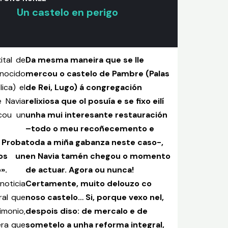
Un castelo en perigo
ital de
Da mesma maneira que se lle
nocido
mercou o castelo de Pambre (Palas
ica) el
de Rei, Lugo) á congregación
e Navia
relixiosa que ol posuía e se fixo eilí
cou un
unha mui interesante restauración
–todo o meu recoñecemento e
 Proba
toda a miña gabanza neste caso-,
os un
en Navia tamén chegou o momento
».
de actuar. Agora ou nunca!
noticia
Certamente, muito delouzo co
ral que
noso castelo… Si, porque vexo nel,
monio,
despois diso: de mercalo e de
era que
sometelo a unha reforma integral,