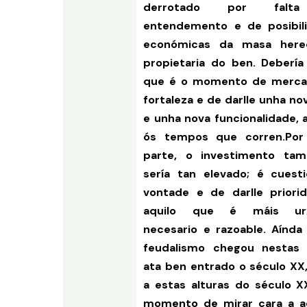
derrotado por falt
entendemento e de posibil
económicas da masa hered
propietaria do ben. Debería
que é o momento de merca
fortaleza e de darlle unha no
e unha nova funcionalidade, 
ós tempos que corren.Por
parte, o investimento ta
sería tan elevado; é cuest
vontade e de darlle priori
aquilo que é máis urx
necesario e razoable. Aínda
feudalismo chegou nestas 
ata ben entrado o século XX,
a estas alturas do século XX
momento de mirar cara a a