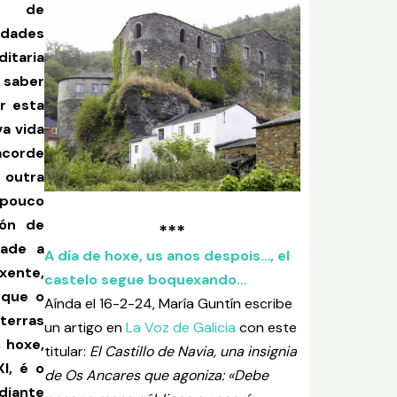
a de
idades
itaria
 saber
r esta
va vida
acorde
 outra
mpouco
ión de
***
dade a
A día de hoxe, us anos despois…, el
ente,
castelo segue boquexando…
 que o
Aínda el 16-2-24, María Guntín escribe
terras
un artigo en
La Voz de Galicia
con este
 hoxe,
titular:
El Castillo de Navia, una insignia
I, é o
de Os Ancares que agoniza: «Debe
diante