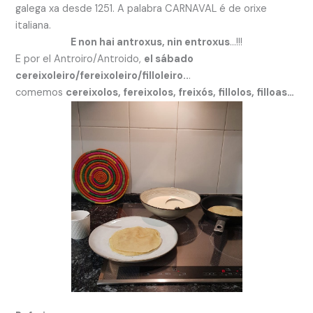
galega xa desde 1251. A palabra CARNAVAL é de orixe
italiana.
E non hai antroxus, nin entroxus
…!!!
E por el Antroiro/Antroido,
el sábado
cereixoleiro/fereixoleiro/filloleiro..
.
comemos
cereixolos, fereixolos, freixós, fillolos, filloas…