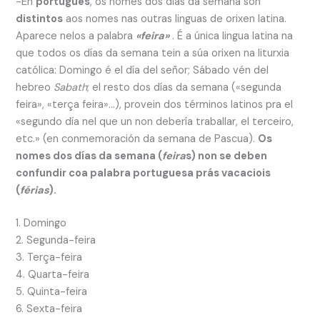
-En
portugués
, os nomes dos días da semana son
distintos
aos nomes nas outras linguas de orixen latina.
Aparece nelos a palabra
«feira»
. É a única lingua latina na
que todos os días da semana tein a súa orixen na liturxia
católica: Domingo é el día del señor; Sábado vén del
hebreo
Sabath
; el resto dos días da semana («segunda
feira», «terça feira»…), provein dos términos latinos pra el
«segundo día nel que un non debería traballar, el terceiro,
etc.» (en conmemoración da semana de Pascua).
Os
nomes dos días da semana (
feira
s) non se deben
confundir coa palabra portuguesa prás vacaciois
(
férias
).
1. Domingo
2. Segunda-feira
3. Terça-feira
4. Quarta-feira
5. Quinta-feira
6. Sexta-feira