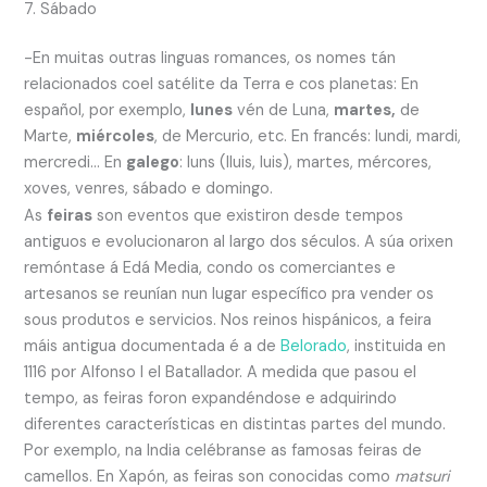
7. Sábado
-En muitas outras linguas romances, os nomes tán
relacionados coel satélite da Terra e cos planetas: En
español, por exemplo,
lunes
vén de Luna,
martes,
de
Marte,
miércoles
, de Mercurio, etc. En francés: lundi, mardi,
mercredi… En
galego
: luns (lluis, luis), martes, mércores,
xoves, venres, sábado e domingo.
As
feiras
son eventos que existiron desde tempos
antiguos e evolucionaron al largo dos séculos. A súa orixen
remóntase á Edá Media, condo os comerciantes e
artesanos se reunían nun lugar específico pra vender os
sous produtos e servicios. Nos reinos hispánicos, a feira
máis antigua documentada é a de
Belorado
, instituida en
1116 por Alfonso I el Batallador. A medida que pasou el
tempo, as feiras foron expandéndose e adquirindo
diferentes características en distintas partes del mundo.
Por exemplo, na India celébranse as famosas feiras de
camellos. En Xapón, as feiras son conocidas como
matsuri