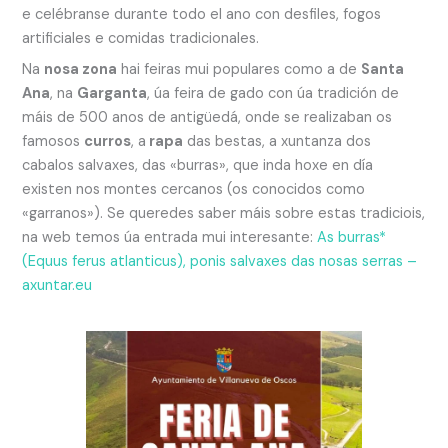
e celébranse durante todo el ano con desfiles, fogos
artificiales e comidas tradicionales.
Na
nosa zona
hai feiras mui populares como a de
Santa
Ana
, na
Garganta
, úa feira de gado con úa tradición de
máis de 500 anos de antigüedá, onde se realizaban os
famosos
curros
, a
rapa
das bestas, a xuntanza dos
cabalos salvaxes, das «burras», que inda hoxe en día
existen nos montes cercanos (os conocidos como
«garranos»). Se queredes saber máis sobre estas tradiciois,
na web temos úa entrada mui interesante:
As burras*
(Equus ferus atlanticus), ponis salvaxes das nosas serras –
axuntar.eu