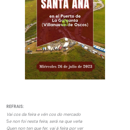
REFRAIS:
Vai cos da feira e vén cos do mercado
S
e non foi nesta feira, será na que veña
Quen non ten que fer, vai á feira por ver