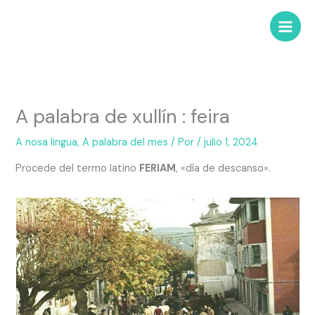
A palabra de xullín : feira
A nosa lingua
,
A palabra del mes
/ Por
/
julio 1, 2024
Procede del termo latino
FERIAM
, «día de descanso».