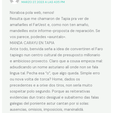
MARZO 27, 2023 A LAS 4:35 PM
Noraboa pola web, nenos!
Resulta que me chamaron de Tapia pra ver de
amañarlles el FarUest e, como non ten amaño,
mandeilles este informe-proposta de reparación. Se
vos parece, podedes «axuntalo».
MANDA CARAYU EN TAPIA
Ante todo, benvida seña a idea de convertiren el Faro
tapiego nun centro cultural de presuposto millonario
e ambicioso proxecto. Claro que a cousa empeza mal:
adxudicando un nome asturiano alí onde non se fala
lingua tal. Pecha esa “o”, que algo queda. Simple erro
ou nova volta de torca? Home, dados os
precedentes e a orixe dos tiros, non sería muito
sospeitar polo segundo. Porque as reiterativas
evidencias dun trato desigual e subalterno das falas
galegas del poniente astur cantan por si solas:
ausencias, omisiois, imposiciois, marxinalidá.