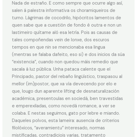
Nada de estraño. E como sempre que ocurre algo así,
salen á palestra informativa os choramiqueiros de
turno. Lágrimas de cocodrilo, hipócritos lamentos de
quen sabe que a cuestión de fondo é outra e non un
lastimeiro quítame aló esa letría. Pois as causas de
tales compoñendas vein de lonxe, dos escuros
tempos en que nin se mencionaba esa lingua
(mentras se falaba dafeito, eso si) e dos inicios da súa
“existencia”, cuando non quedou máis remedio que
sacala á luz pública. Unha pataca calente que el
Principado, pastor del rebaño lingüístico, traspasou al
mellor (im)postor, que xa vía devecendo por elo e
que, lougo dun aparente lifting de desnaturalización
académica, presentoulas en sociedá, ben travestidas
e emperexiladas, como novedá romance, a ver se
colaba. E nestas seguimos, gato por lebre e miando.
Daqueles polvos, esta lameira: ausencia de criterios
filolóxicos, “averamientu” interesado, normas
mistificadas, contradiciois varias, tratamento