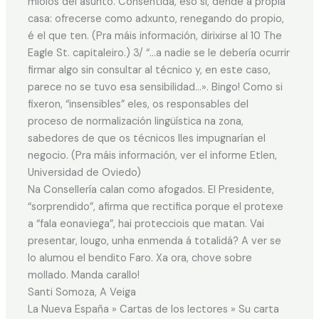
miolos del asunto. Consentida, eso si, dende a propia
casa: ofrecerse como adxunto, renegando do propio,
é el que ten. (Pra máis información, dirixirse al 10 The
Eagle St. capitaleiro.) 3/ “…a nadie se le debería ocurrir
firmar algo sin consultar al técnico y, en este caso,
parece no se tuvo esa sensibilidad…». Bingo! Como si
fixeron, “insensibles” eles, os responsables del
proceso de normalización lingüística na zona,
sabedores de que os técnicos lles impugnarían el
negocio. (Pra máis información, ver el informe Etlen,
Universidad de Oviedo)
Na Consellería calan como afogados. El Presidente,
“sorprendido”, afirma que rectifica porque el protexe
a “fala eonaviega”, hai protecciois que matan. Vai
presentar, lougo, unha enmenda á totalidá? A ver se
lo alumou el bendito Faro. Xa ora, chove sobre
mollado. Manda carallo!
Santi Somoza, A Veiga
La Nueva España » Cartas de los lectores » Su carta