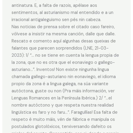
antinatura. E, a falta de razois, apélase aos
sentimentos, al asturianismo mal entendido e a un
irracional antigaleguismo sen pés nin cabeza.
Nas noticias de prensa sobre el citado caso fareiro,
vólvese a insistir na mesma canción, dalle que dalle.
Rescato e comento aquí algunhas desas queixas de
falantes que parecen sorprendidos (LNE, 21-03-
2023): 1/ “… no se tiene en cuenta la lengua propia de
la zona, que no es otra que el eonaviego o gallego-
asturiano…”. Inventos! Non existe ningunha lingua
chamada gallego-asturiano nin eonaviego, el idioma
propio da zona é a lingua galega, na súa variante
autóctona, guste ou non (Pra máis información, ver
Lenguas Romances en la Península Ibérica.) 2/ “…el
nombre autóctono y que respeta nuestra realidad
lingüística es faro y no faru…”. Faragullías! Esa falta de
respeto é muito máis, vén de fábrica e manipula os
postulados glotolóxicos, terxiversando dafeito os