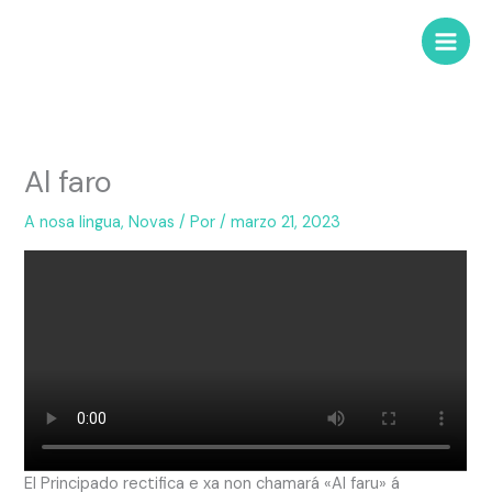
Al faro
A nosa lingua
,
Novas
/ Por
/
marzo 21, 2023
El Principado rectifica e xa non chamará «Al faru» á