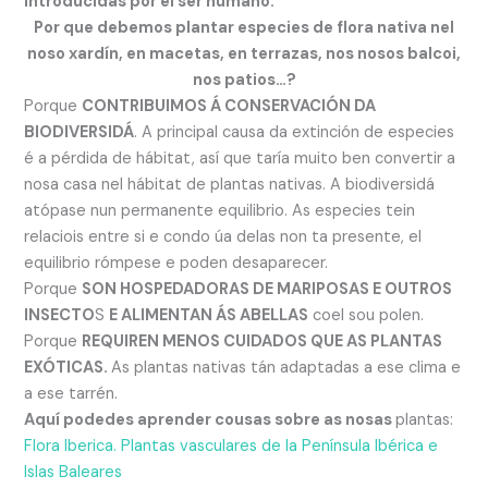
introducidas por el ser humano.
Por que debemos plantar especies de flora nativa nel
noso xardín, en macetas, en terrazas, nos nosos balcoi,
nos patios…?
Porque
CONTRIBUIMOS Á CONSERVACIÓN DA
BIODIVERSIDÁ
. A principal causa da extinción de especies
é a pérdida de hábitat, así que taría muito ben convertir a
nosa casa nel hábitat de plantas nativas. A biodiversidá
atópase nun permanente equilibrio. As especies tein
relaciois entre si e condo úa delas non ta presente, el
equilibrio rómpese e poden desaparecer.
Porque
SON HOSPEDADORAS DE MARIPOSAS E OUTROS
INSECTO
S
E ALIMENTAN ÁS ABELLAS
coel sou polen.
Porque
REQUIREN MENOS CUIDADOS QUE AS PLANTAS
EXÓTICAS.
As plantas nativas tán adaptadas a ese clima e
a ese tarrén.
Aquí podedes aprender cousas sobre as nosas
plantas:
Flora Iberica. Plantas vasculares de la Península Ibérica e
Islas Baleares