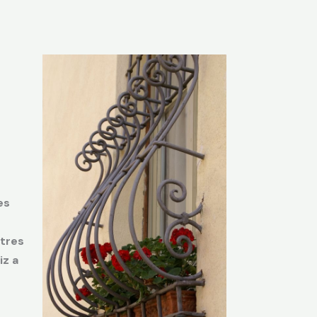
es
stres
iz a