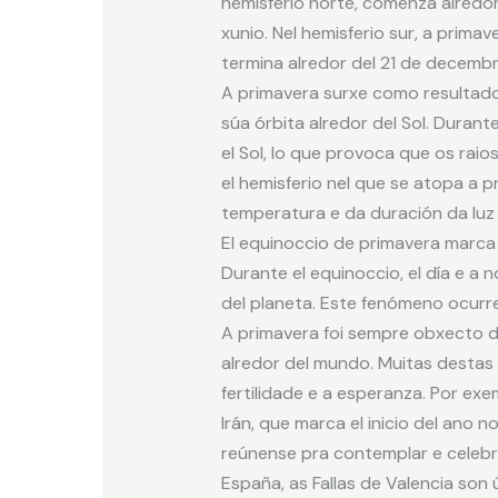
hemisferio norte, comenza alredor
xunio. Nel hemisferio sur, a prim
termina alredor del 21 de decembr
A primavera surxe como resultado 
súa órbita alredor del Sol. Durante
el Sol, lo que provoca que os raio
el hemisferio nel que se atopa a 
temperatura e da duración da luz 
El equinoccio de primavera marca e
Durante el equinoccio, el día e a 
del planeta. Este fenómeno ocurr
A primavera foi sempre obxecto de
alredor del mundo. Muitas destas 
fertilidade e a esperanza. Por exemp
Irán, que marca el inicio del ano 
reúnense pra contemplar e celebrar
España, as Fallas de Valencia so