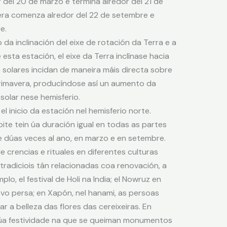
 del 20 de marzo e termina alredor del 21 de
avera comenza alredor del 22 de setembre e
e.
da inclinación del eixe de rotación da Terra e a
 esta estación, el eixe da Terra inclínase hacia
s solares incidan de maneira máis directa sobre
primavera, producíndose así un aumento da
solar nese hemisferio.
l inicio da estación nel hemisferio norte.
noite tein úa duración igual en todas as partes
e dúas veces al ano, en marzo e en setembre.
 crencias e rituales en diferentes culturas
tradiciois tán relacionadas coa renovación, a
lo, el festival de Holi na India; el Nowruz en
novo persa; en Xapón, nel hanami, as persoas
 a belleza das flores das cereixeiras. En
n úa festividade na que se queiman monumentos