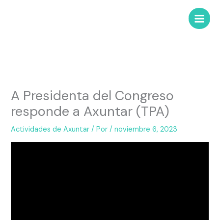
A Presidenta del Congreso
responde a Axuntar (TPA)
Actividades de Axuntar
/ Por
/
noviembre 6, 2023