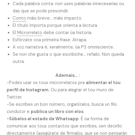
Cada palabra conta: non uses palabras innecesarias ou
das que se pode prescindir.
Conto
máis breve… máis impacto.
El título importa porque orienta a lectura.
El
Microrrelato
debe contar úa historia.
Esfórzate coa primeira frase. Atrapa.
A voz narrativa é, xeralmente, úa P3 omnisciente.
Se non che gusta o que escribiche… refailo. Non queda
outra.
Ademais… :
-Podes usar os tous microrrelatos pra
alimentar el tou
perfil de Instagram
. Ou para alegrar el tou muro de
Twitter.
-Se escribes un bon número, organízalos, busca un filo
condutor e
publica un libro con elos
.
-Súbelos al estado de Whatsapp
. É úa forma de
comunicar aos tous contactos que escribes, sen decirllo
directamente (asegúrate de firmalos, que se non pensarán