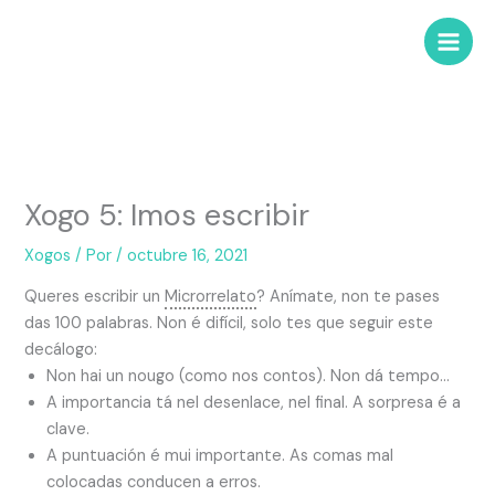
Xogo 5: Imos escribir
Xogos
/ Por
/
octubre 16, 2021
Queres escribir un
Microrrelato
? Anímate, non te pases
das 100 palabras. Non é difícil, solo tes que seguir este
decálogo:
Non hai un nougo (como nos contos). Non dá tempo…
A importancia tá nel desenlace, nel final. A sorpresa é a
clave.
A puntuación é mui importante. As comas mal
colocadas conducen a erros.