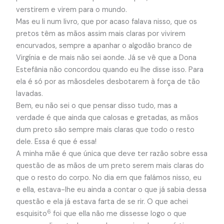
verstirem e virem para o mundo.
Mas eu li num livro, que por acaso falava nisso, que os
pretos têm as mãos assim mais claras por vivirem
encurvados, sempre a apanhar o algodão branco de
Virgínia e de mais não sei aonde. Já se vê que a Dona
Estefânia não concordou quando eu lhe disse isso. Para
ela é só por as mãosdeles desbotarem à força de tão
lavadas.
Bem, eu não sei o que pensar disso tudo, mas a
verdade é que ainda que calosas e gretadas, as mãos
dum preto são sempre mais claras que todo o resto
dele. Essa é que é essa!
A minha mãe é que única que deve ter razão sobre essa
questão de as mãos de um preto serem mais claras do
que o resto do corpo. No dia em que falámos nisso, eu
e ella, estava-lhe eu ainda a contar o que já sabia dessa
questão e ela já estava farta de se rir. O que achei
6
esquisito
foi que ella não me dissesse logo o que