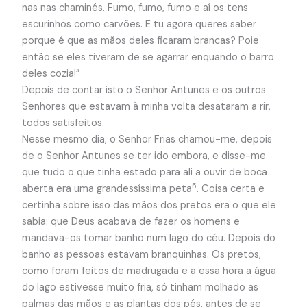
nas nas chaminés. Fumo, fumo, fumo e aí os tens
escurinhos como carvões. E tu agora queres saber
porque é que as mãos deles ficaram brancas? Poie
então se eles tiveram de se agarrar enquando o barro
deles cozia!”
Depois de contar isto o Senhor Antunes e os outros
Senhores que estavam à minha volta desataram a rir,
todos satisfeitos.
Nesse mesmo dia, o Senhor Frias chamou-me, depois
de o Senhor Antunes se ter ido embora, e disse-me
que tudo o que tinha estado para ali a ouvir de boca
5
aberta era uma grandessíssima peta
. Coisa certa e
certinha sobre isso das mãos dos pretos era o que ele
sabia: que Deus acabava de fazer os homens e
mandava-os tomar banho num lago do céu. Depois do
banho as pessoas estavam branquinhas. Os pretos,
como foram feitos de madrugada e a essa hora a água
do lago estivesse muito fria, só tinham molhado as
palmas das mãos e as plantas dos pés, antes de se