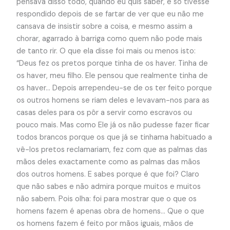
pensava disso todo, quando eu quis saber, e só tivesse
respondido depois de se fartar de ver que eu não me
cansava de insistir sobre a coisa, e mesmo assim a
chorar, agarrado à barriga como quem não pode mais
de tanto rir. O que ela disse foi mais ou menos isto:
“Deus fez os pretos porque tinha de os haver. Tinha de
os haver, meu filho. Ele pensou que realmente tinha de
os haver… Depois arrependeu-se de os ter feito porque
os outros homens se riam deles e levavam-nos para as
casas deles para os pôr a servir como escravos ou
pouco mais. Mas como Ele já os não pudesse fazer ficar
todos brancos porque os que já se tinhama habituado a
vê-los pretos reclamariam, fez com que as palmas das
mãos deles exactamente como as palmas das mãos
dos outros homens. E sabes porque é que foi? Claro
que não sabes e não admira porque muitos e muitos
não sabem. Pois olha: foi para mostrar que o que os
homens fazem é apenas obra de homens… Que o que
os homens fazem é feito por mãos iguais, mãos de