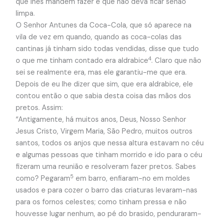
que lhes mandem fazer e que não deva ficar senão
limpa.
O Senhor Antunes da Coca-Cola, que só aparece na
vila de vez em quando, quando as coca-colas das
cantinas já tinham sido todas vendidas, disse que tudo
4
o que me tinham contado era aldrabice
. Claro que não
sei se realmente era, mas ele garantiu-me que era.
Depois de eu lhe dizer que sim, que era aldrabice, ele
contou então o que sabia desta coisa das mãos dos
pretos. Assim:
“Antigamente, há muitos anos, Deus, Nosso Senhor
Jesus Cristo, Virgem Maria, São Pedro, muitos outros
santos, todos os anjos que nessa altura estavam no céu
e algumas pessoas que tinham morrido e ido para o céu
fizeram uma reunião e resolveram fazer pretos. Sabes
5
como? Pegaram
em barro, enfiaram-no em moldes
usados e para cozer o barro das criaturas levaram-nas
para os fornos celestes; como tinham pressa e não
houvesse lugar nenhum, ao pé do brasido, penduraram-