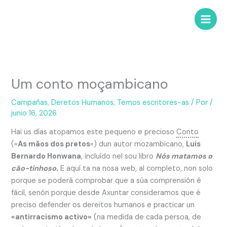
Um conto moçambicano
Campañas
,
Deretos Humanos
,
Temos escritores-as
/ Por
/
junio 16, 2026
Hai us días atopamos este pequeno e precioso
Conto
(«
As mãos dos pretos
«) dun autor mozambicano,
Luis
Bernardo Honwana
, incluído nel sou libro
Nós matamos o
cão-tinhoso.
E aquí ta na nosa web, al completo, non solo
porque se poderá comprobar que a súa comprensión é
fácil, senón porque desde Axuntar consideramos que é
preciso defender os dereitos humanos e practicar un
«antirracismo activo»
(na medida de cada persoa, de