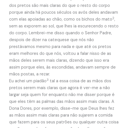
dos pretos são mais claras do que o resto do corpo
porque ainda há poucos séculos os avós deles andavam
2
com elas apoiadas ao chão, como os bichos do mato
,
sem as exporem ao sol, que lhes ia escurecendo o resto
do corpo. Lembrei-me disso quando o Senhor Padre,
despois de dizer na catequese que nós não
prestávamos mesmo para nada e que até os pretos
eram melhores do que nós, voltou a falar nisso de as
mãos deles serem mais claras, dizendo que isso era
assim porque eles, às escondidas, andavam sempre de
mãos postas, a rezar.
3
Eu achei um piadão
tal a essa coisa de as mãos dos
pretos serem mais claras que agora é ver-me a não
largar seja quem for enquanto não me disser porque é
que eles têm as palmas das mãos assim mais claras. A
Dona Dores, por exemplo, disse-me que Deus lhes fez
as mãos assim mais claras para não sujarem a comida
que fazem para os seus patrões ou qualquer outra coisa