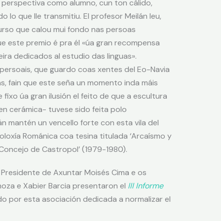
a perspectiva como alumno, cun ton cálido,
lo que lle transmitiu. El profesor Meilán leu,
urso que calou mui fondo nas persoas
ue este premio é pra él «úa gran recompensa
ra dedicados al estudio das linguas».
persoais, que guardo coas xentes del Eo-Navia
as, fain que este seña un momento inda máis
fixo úa gran ilusión el feito de que a escultura
 en cerámica- tuvese sido feita polo
n mantén un vencello forte con esta vila del
loloxía Románica coa tesina titulada ‘Arcaísmo y
 Concejo de Castropol’ (1979-1980).
l Presidente de Axuntar Moisés Cima e os
omoza e Xabier Barcia presentaron el
III Informe
ado por esta asociación dedicada a normalizar el