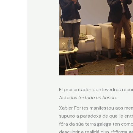
El presentador pontevedrés recono
Asturias é «
todo un honor
«.
Xabier Fortes manifestou aos mem
supuxo a paradoxa de que lle entr
fóra da súa terra galega ten como
descubrir a realidá dun
«idioma ga