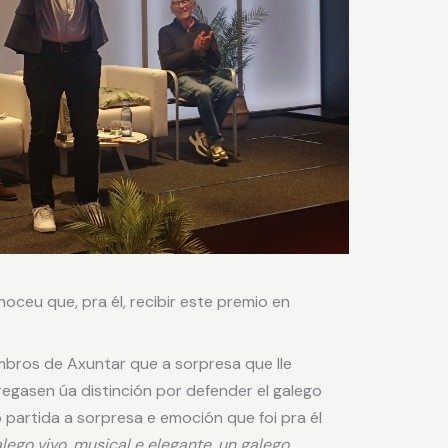
ceu que, pra él, recibir este premio en
bros de Axuntar que a sorpresa que lle
egasen úa distinción por defender el galego
 partida a sorpresa e emoción que foi pra él
lego vivo, musical e elegante
,
un galego