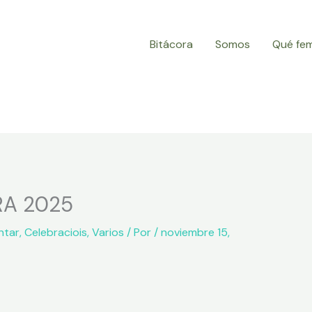
Bitácora
Somos
Qué fe
RA 2025
ntar
,
Celebraciois
,
Varios
/ Por
/
noviembre 15,