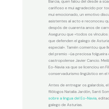
Barcia, quen falou del desde a sú
cariñoso e mui agradecido por todo 
mui emocionado, un emotivo disc
asistentes al acto e reconoceu q
despós de cuarenta anos de carrei
Asegurou que «todos os vínculos 
que defenden el galego de Asturi
especial». Tamén comentou que lle 
del premio -úa preciosa folgueira
castropolense Javier Cancio. Meilá
Eo-Navia xa que se licenciou en Fi
conservadurismo lingüístico en el
Antes de entregar os galardois, e
filólogos Natalia Jardón, Santi S
sobre a lingua del Eo-Navia
, edit
galego de Asturias.