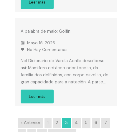
Leer más
A palabra de maio: Golfín
Mayo 15, 2026
No Hay Comentarios
Nel Dicionario de Varela Aenlle descríbese
así: Mamífero cetáceo odontoceto, da
familia dos delfínidos, con corpo esvelto, de
gran capacidade para a natación. A parte…
Leer más
« Anterior
1
2
3
4
5
6
7