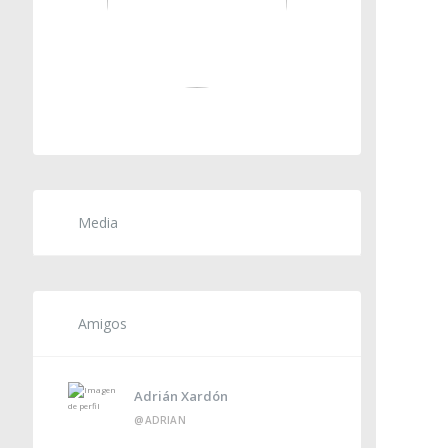
Media
Amigos
Adrián Xardón
@ADRIAN